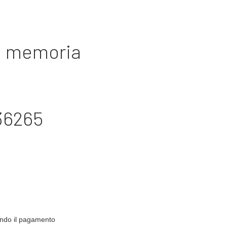
in memoria
36265
zando il pagamento