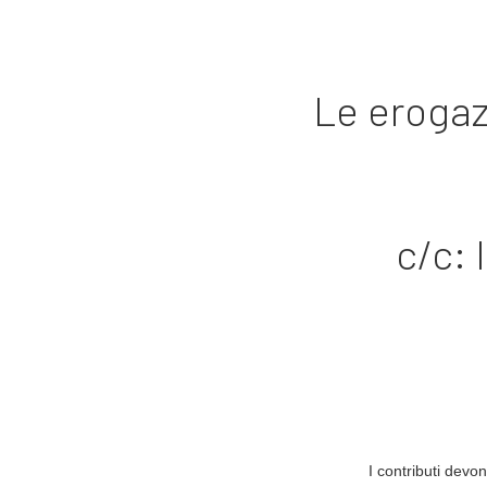
Le erogazi
c/c:
I contributi devo